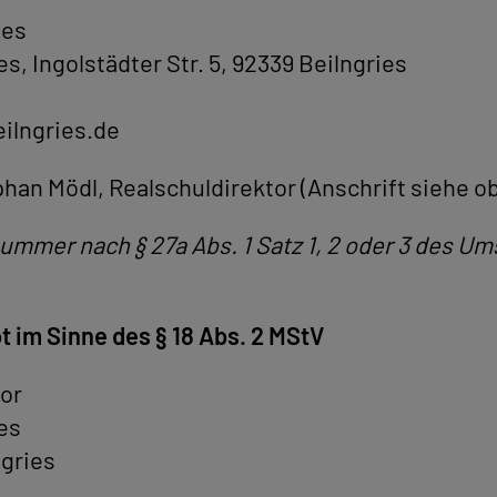
ies
s, Ingolstädter Str. 5, 92339 Beilngries
ilngries.de
han Mödl, Realschuldirektor (Anschrift siehe o
mmer nach § 27a Abs. 1 Satz 1, 2 oder 3 des U
t im Sinne des § 18 Abs. 2 MStV
tor
es
ngries