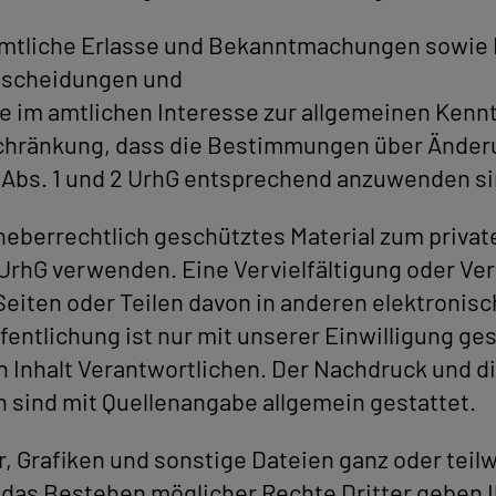
amtliche Erlasse und Bekanntmachungen sowie 
ntscheidungen und
e im amtlichen Interesse zur allgemeinen Kenn
schränkung, dass die Bestimmungen über Ände
 63 Abs. 1 und 2 UrhG entsprechend anzuwenden si
rheberrechtlich geschütztes Material zum priva
UrhG verwenden. Eine Vervielfältigung oder V
Seiten oder Teilen davon in anderen elektronis
entlichung ist nur mit unserer Einwilligung ges
den Inhalt Verantwortlichen. Der Nachdruck und 
 sind mit Quellenangabe allgemein gestattet.
r, Grafiken und sonstige Dateien ganz oder tei
 das Bestehen möglicher Rechte Dritter geben Ih