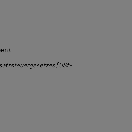
ben)
.
msatzsteuergesetzes [USt-