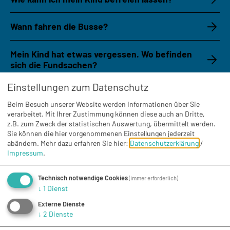
Wann fahren die Busse?
Mein Kind hat etwas vergessen. Wo befinden
sich die Fundsachen?
Einstellungen zum Datenschutz
Wie melde ich mein Kind krank?
Beim Besuch unserer Website werden Informationen über Sie
verarbeitet. Mit Ihrer Zustimmung können diese auch an Dritte,
Darf das Schulgelände verlassen werden?
z.B. zum Zweck der statistischen Auswertung, übermittelt werden.
Sie können die hier vorgenommenen Einstellungen jederzeit
abändern.
Mehr dazu erfahren Sie hier:
Datenschutzerklärung
/
Findet Nachmittagsunterricht statt?
Impressum
.
Gibt es einen Pausenverkauf?
Technisch notwendige Cookies
(immer erforderlich)
↓
1
Dienst
Gibt es eine Schülerbücherei?
Externe Dienste
↓
2
Dienste
Wo finde ich die Sprechzeiten der